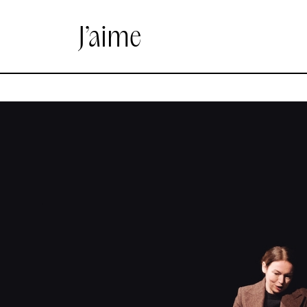
J’aime
e – Laure Werckmann