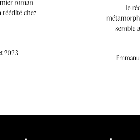
emier roman
le ré
 réédité chez
métamorphos
semble av
let 2023
Emmanuel