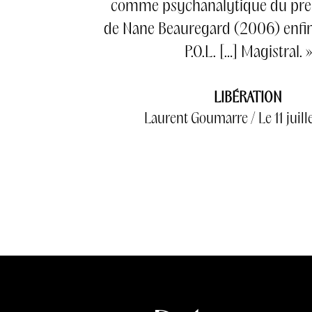
comme psychanalytique du pr
de Nane Beauregard (2006) enfin
P.O.L. […] Magistral. »
LIBÉRATION
Laurent Goumarre / Le 11 juil